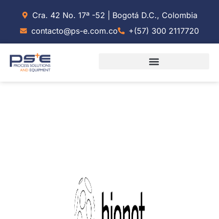
Cra. 42 No. 17ª -52 | Bogotá D.C., Colombia
contacto@ps-e.com.co
+(57) 300 2117720
Biorreactores Para
Laboratorio: F0- BABY, F1,
CTB